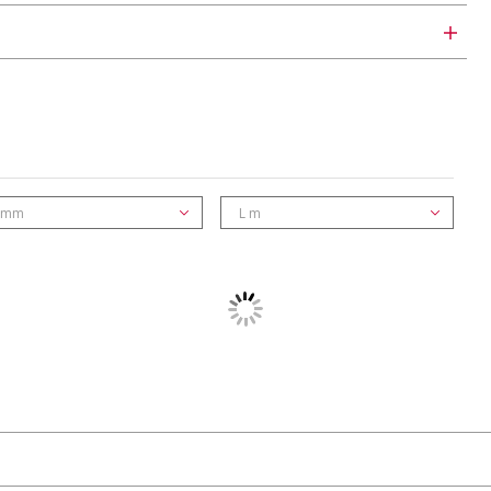
 mm
L m