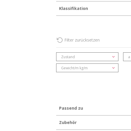
Klassifikation
eClass 12.0
35-07-03-02
eClass 11.0
35-07-03-02
Filter zurücksetzen
eClass 10.1
35-02-03-02
UNSPSC 11.2
30102409
Zustand
a
Gewicht/m kg/m
Passend zu
Zubehör