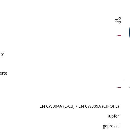
601
erte
EN CW004A (E-Cu) / EN CW009A (Cu-OFE)
Kupfer
gepresst