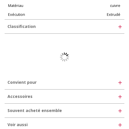
Matériau
cuivre
Exécution
Extrudé
Classification
eClass 10.1
35-02-03-02
eClass 11.0
35-07-03-02
eClass 12.0
35-07-03-02
UNSPSC 11.2
30102409
Convient pour
Accessoires
Souvent acheté ensemble
Voir aussi