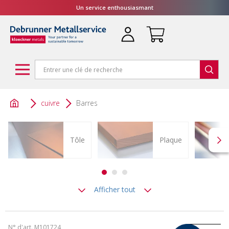
Un service enthousiasmant
cuivre
Barres
Tôle
Plaque
Afficher tout
N° d'art. M101724