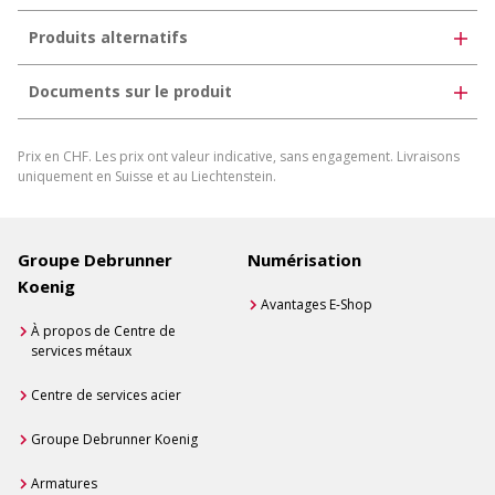
Produits alternatifs
Documents sur le produit
Télécharger la fiche produit
Prix en CHF. Les prix ont valeur indicative, sans engagement. Livraisons
Générer une fiche produit individuelle
uniquement en Suisse et au Liechtenstein.
Groupe Debrunner
Numérisation
Koenig
Avantages E-Shop
À propos de Centre de
services métaux
Centre de services acier
Groupe Debrunner Koenig
Armatures