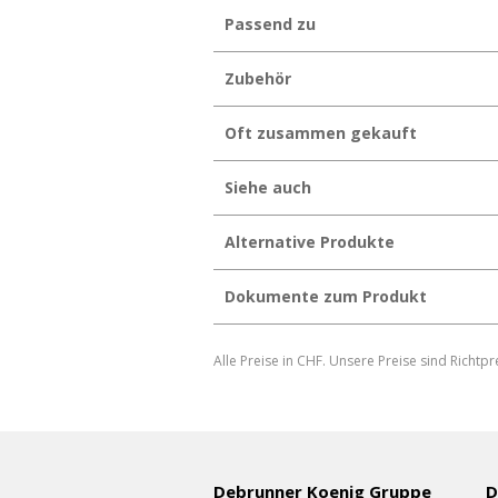
Passend zu
Zubehör
Oft zusammen gekauft
Siehe auch
Alternative Produkte
Dokumente zum Produkt
AluNox
Alle Preise in CHF. Unsere Preise sind Richtpr
AluNox
Schutzfolien
Produktdatenblatt herunterladen
Produktdatenblatt individuell generi
Debrunner Koenig Gruppe
D