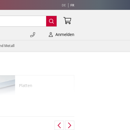
DE
FR
Anmelden
nd Metall
Platten
Rohre