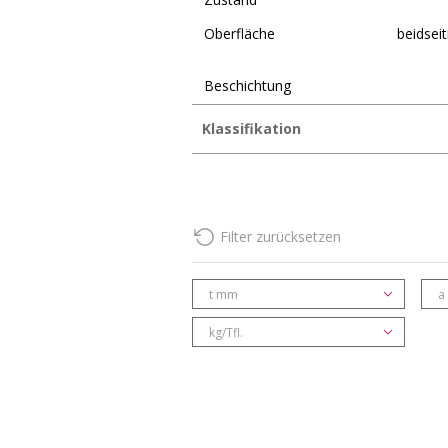
Oberfläche
beidseit
Beschichtung
Klassifikation
eClass 12.0
35-07-01-01
eClass 11.0
35-07-01-01
Filter zurücksetzen
eClass 10.1
35-02-05-01
UNSPSC 11.2
30102506
t mm
a
kg/Tfl.