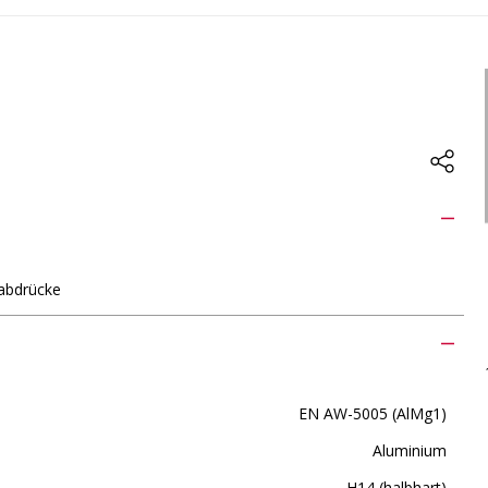
rabdrücke
EN AW-5005 (AlMg1)
Aluminium
H14 (halbhart)