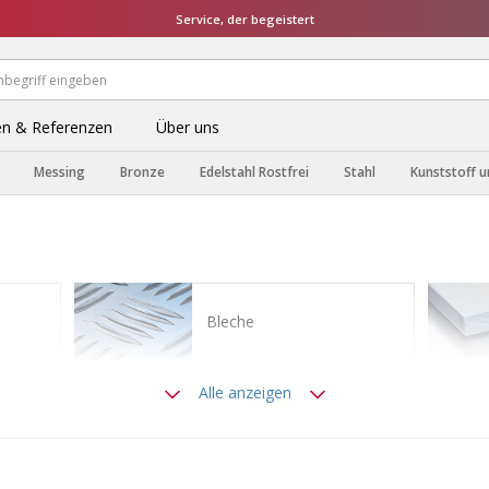
Service, der begeistert
n & Referenzen
Über uns
Messing
Bronze
Edelstahl Rostfrei
Stahl
Kunststoff u
Bleche
Alle anzeigen
Stangen