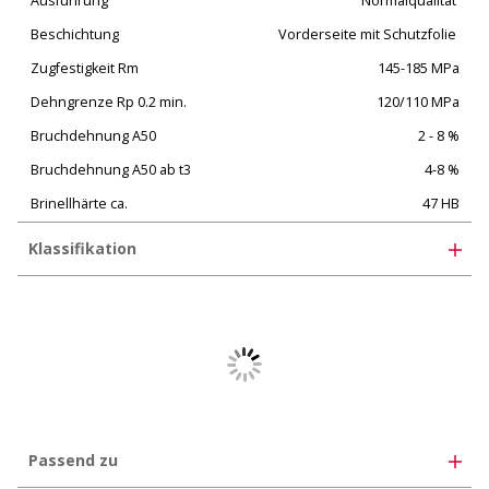
Ausführung
Normalqualität
Beschichtung
Vorderseite mit Schutzfolie
Zugfestigkeit Rm
145-185 MPa
Dehngrenze Rp 0.2 min.
120/110 MPa
Bruchdehnung A50
2 - 8 %
Bruchdehnung A50 ab t3
4-8 %
Brinellhärte ca.
47 HB
Klassifikation
eClass 12.0
35-07-01-01
eClass 11.0
35-07-01-01
eClass 10.1
35-02-05-01
UNSPSC 11.2
30102506
Passend zu