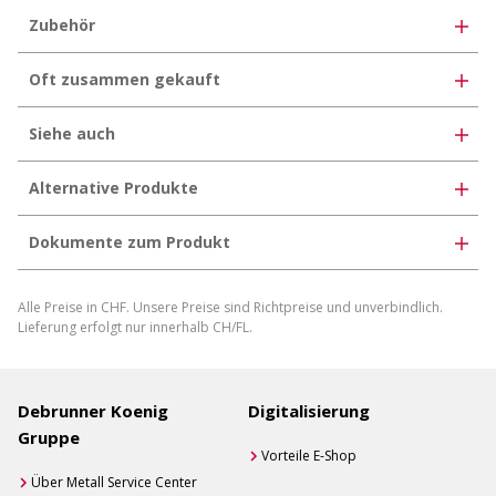
Zubehör
Oft zusammen gekauft
Siehe auch
Alternative Produkte
Dokumente zum Produkt
Schutzfolien
Alle Preise in CHF. Unsere Preise sind Richtpreise und unverbindlich.
Produktdatenblatt herunterladen
Lieferung erfolgt nur innerhalb CH/FL.
Produktdatenblatt individuell generieren
Debrunner Koenig
Digitalisierung
Gruppe
Vorteile E-Shop
Über Metall Service Center