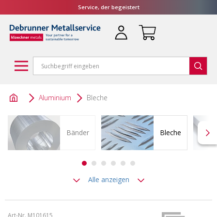
Service, der begeistert
Aluminium
Bleche
Bänder
Bleche
Alle anzeigen
Art-Nr. M101615