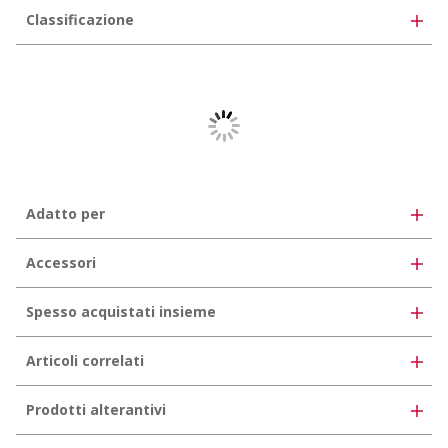
Classificazione
UNSPSC 11.2
30102206
eClass 12.0
35-07-01-01
eClass 11.0
35-07-01-01
eClass 10.1
35-02-05-01
Adatto per
Accessori
Spesso acquistati insieme
Articoli correlati
Prodotti alterantivi