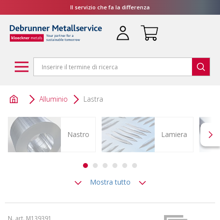
Il servizio che fa la differenza
Alluminio
Lastra
Nastro
Lamiera
Mostra tutto
N. art. M139391