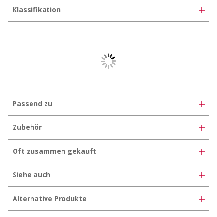
Klassifikation
eClass 12.0
35-07-01-01
eClass 11.0
35-07-01-01
eClass 10.1
35-02-05-01
UNSPSC 11.2
30102206
Passend zu
Zubehör
Oft zusammen gekauft
Siehe auch
Alternative Produkte