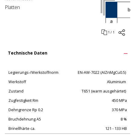
Platten
1 / 1
Technische Daten
Legierungs-/Werkstoffnorm
EN-AW-7022 (AIZnMgCu0.5)
Werkstoff
Aluminium
Zustand
T651 (warm ausgehärtet)
Zugfestigkeit Rm
450 MPa
Dehngrenze Rp 0.2
370 MPa
Bruchdehnung A5
8 %
Brinellhärte ca.
121 - 133 HB