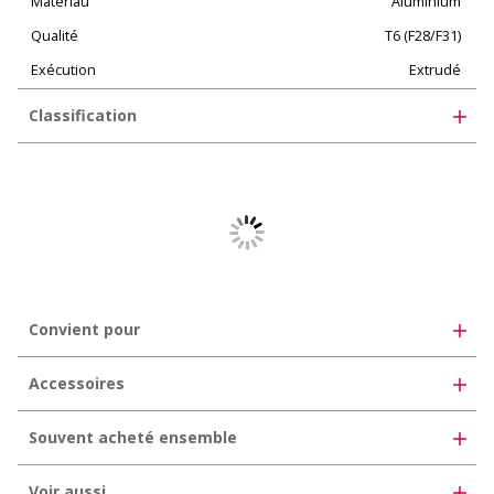
Matériau
Aluminium
Qualité
T6 (F28/F31)
Exécution
Extrudé
Classification
eClass 10.1
35-02-01-90
eClass 11.0
35-07-02-90
eClass 12.0
35-07-02-90
UNSPSC 11.2
30102306
Convient pour
Accessoires
Souvent acheté ensemble
Voir aussi