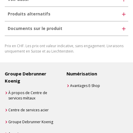
Produits alternatifs
Documents sur le produit
Télécharger la fiche produit
Prix en CHF. Les prix ont valeur indicative, sans engagement. Livraisons
Générer une fiche produit individuelle
uniquement en Suisse et au Liechtenstein.
Groupe Debrunner
Numérisation
Koenig
Avantages E-Shop
À propos de Centre de
services métaux
Centre de services acier
Groupe Debrunner Koenig