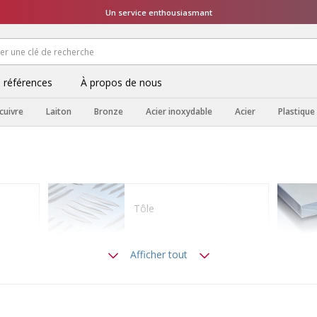
Un service enthousiasmant
& références
À propos de nous
cuivre
Laiton
Bronze
Acier inoxydable
Acier
Plastique
Tôle
Afficher tout
Barres