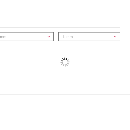
O (mou)
Fraisé +/- 0.1mm
Avec film de protection des deux côtés
240-290 MPa
 mm
b mm
110 - 130 MPa
16 %
70 HB