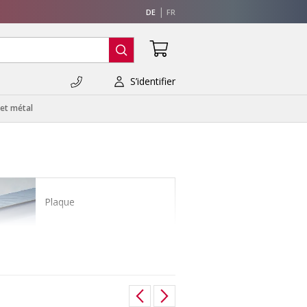
DE
FR
S’identifier
 et métal
Plaque
Tubes