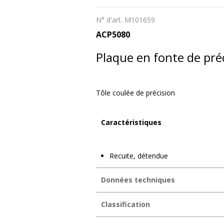
N° d'art. M101659
ACP5080
Plaque en fonte de pré
Tôle coulée de précision
Caractéristiques
Recuite, détendue
Données techniques
Norme d'alliage & de matière
Classification
Matériau