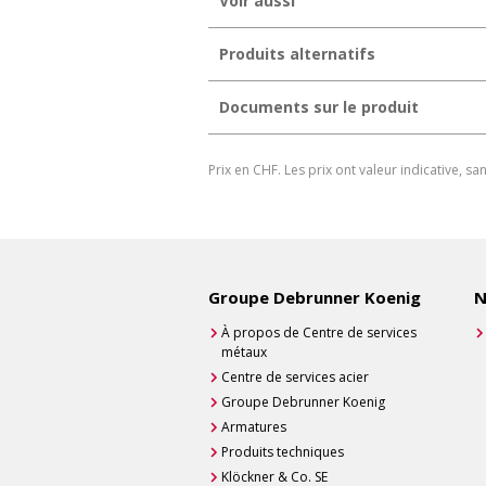
Voir aussi
Produits alternatifs
Documents sur le produit
Fiche de données DE
Prix en CHF. Les prix ont valeur indicative, 
Fiche de données DE
Fiche de données, français
Film de protection
Télécharger la fiche produit
Groupe Debrunner Koenig
N
Générer une fiche produit individuel
À propos de Centre de services
métaux
Centre de services acier
Groupe Debrunner Koenig
Armatures
Produits techniques
Klöckner & Co. SE