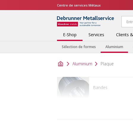
Centre de services Métaux
E-Shop
Services
Clients 
Sélection de formes
Aluminium
Aluminium
Plaque
Bandes
Profilés