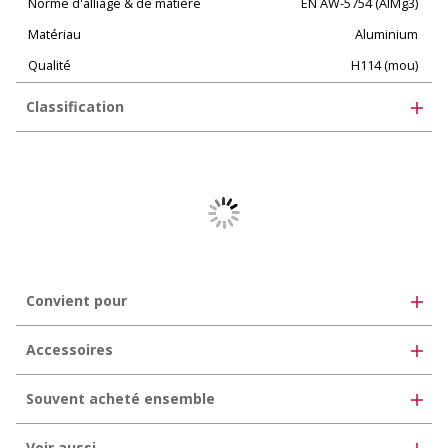
Norme d'alliage & de matière
EN AW-5754 (AlMg3)
Matériau
Aluminium
Qualité
H114 (mou)
Classification
UNSPSC 11.2
30102506
eClass 10.1
35-02-05-02
eClass 11.0
35-07-01-03
eClass 12.0
35-07-01-03
Convient pour
Accessoires
Souvent acheté ensemble
Voir aussi