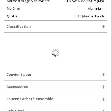
Norme d'alliage & de matière
EN AW-6082 (AlSi1MgMn)
Matériau
Aluminium
Qualité
T6 (durci à chaud)
Classification
UNSPSC 11.2
30102506
eClass 10.1
35-02-05-02
eClass 11.0
35-07-01-03
eClass 12.0
35-07-01-03
Convient pour
Accessoires
Souvent acheté ensemble
Voir aussi