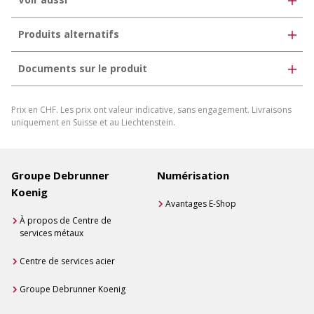
Produits alternatifs
Documents sur le produit
Télécharger la fiche produit
Prix en CHF. Les prix ont valeur indicative, sans engagement. Livraisons
Générer une fiche produit individuelle
uniquement en Suisse et au Liechtenstein.
Groupe Debrunner
Numérisation
Koenig
Avantages E-Shop
À propos de Centre de
services métaux
Centre de services acier
Groupe Debrunner Koenig