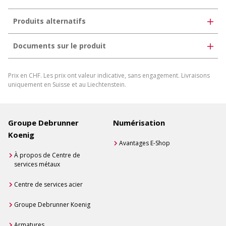
Produits alternatifs
Documents sur le produit
Film de protection
Prix en CHF. Les prix ont valeur indicative, sans engagement. Livraisons
Télécharger la fiche produit
uniquement en Suisse et au Liechtenstein.
Générer une fiche produit individuelle
Groupe Debrunner
Numérisation
Koenig
Avantages E-Shop
À propos de Centre de
services métaux
Centre de services acier
Groupe Debrunner Koenig
Armatures