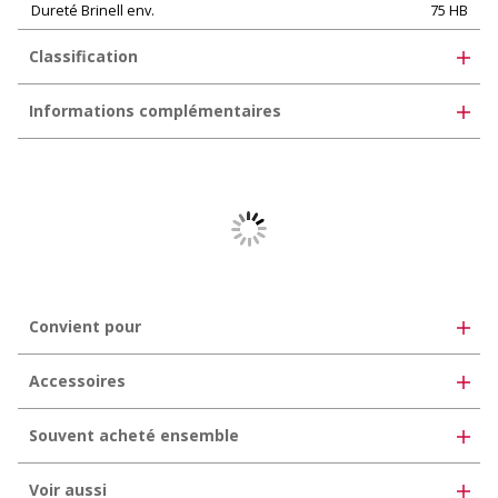
Dureté Brinell env.
75 HB
Classification
UNSPSC 11.2
30102506
Informations complémentaires
eClass 10.1
35-02-05-01
Livrable également avec film de protection
eClass 11.0
35-07-01-01
eClass 12.0
35-07-01-01
Convient pour
Accessoires
Souvent acheté ensemble
Voir aussi