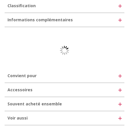
Classification
eClass 10.1
35-02-05-01
Informations complémentaires
eClass 11.0
35-07-01-01
Livrable également avec film de protection
eClass 12.0
35-07-01-01
UNSPSC 11.2
30102506
Convient pour
Accessoires
Souvent acheté ensemble
Voir aussi