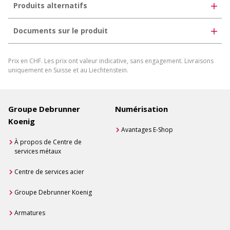
Produits alternatifs
Documents sur le produit
Film de protection
Prix en CHF. Les prix ont valeur indicative, sans engagement. Livraisons
Télécharger la fiche produit
uniquement en Suisse et au Liechtenstein.
Générer une fiche produit individuelle
Groupe Debrunner
Numérisation
Koenig
Avantages E-Shop
À propos de Centre de
services métaux
Centre de services acier
Groupe Debrunner Koenig
Armatures