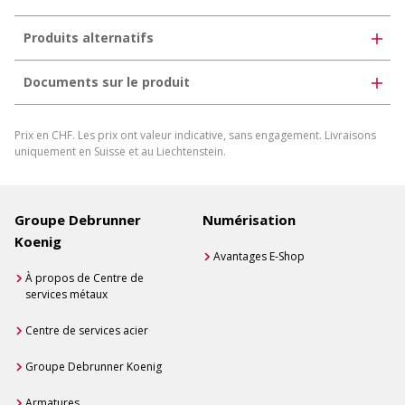
Produits alternatifs
Documents sur le produit
Film de protection
Prix en CHF. Les prix ont valeur indicative, sans engagement. Livraisons
Possibilités de fabrication et de livraison pour bandes
uniquement en Suisse et au Liechtenstein.
refendues en aluminium
Télécharger la fiche produit
Générer une fiche produit individuelle
Groupe Debrunner
Numérisation
Koenig
Avantages E-Shop
À propos de Centre de
services métaux
Centre de services acier
Groupe Debrunner Koenig
Armatures