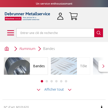
Un service enthousiasmant
Aluminium
Bandes
Bandes
Tôle
Afficher tout
N° d'art. M101620