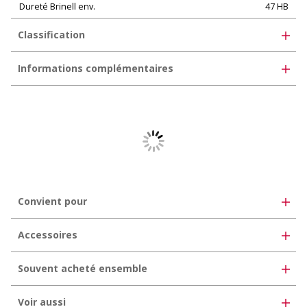
Dureté Brinell env.
47 HB
Classification
UNSPSC 11.2
30102506
Informations complémentaires
eClass 10.1
35-02-04-01
Livrable également avec film de protection
eClass 11.0
35-07-07-01
eClass 12.0
35-07-07-01
Convient pour
Accessoires
Souvent acheté ensemble
Voir aussi