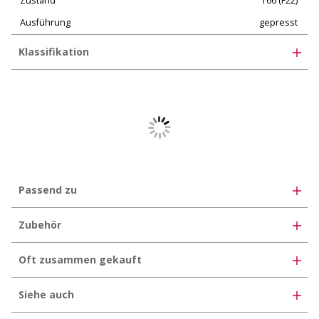
Zustand
T66 (F22)
Ausführung
gepresst
Klassifikation
eClass 12.0
35-07-02-06
eClass 10.1
35-02-01-07
UNSPSC 11.2
30102306
eClass 11.0
35-07-02-06
Passend zu
Zubehör
Oft zusammen gekauft
Siehe auch