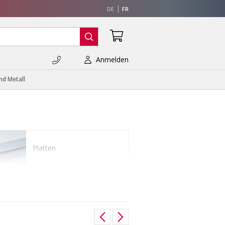
DE
FR
Anmelden
nd Metall
Platten
Rohre