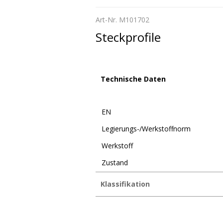
Art-Nr. M101702
Steckprofile
Technische Daten
EN
Legierungs-/Werkstoffnorm
Werkstoff
Zustand
Klassifikation
eClass 12.0
35-07-02-90
eClass 11.0
35-07-02-90