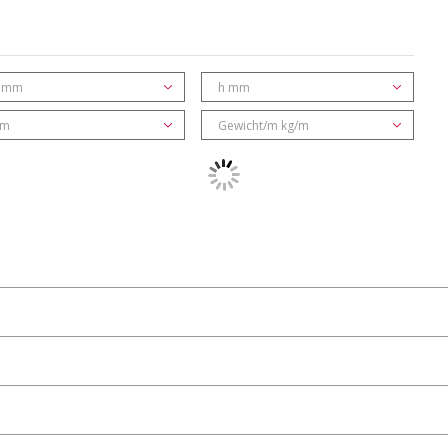
 mm
h mm
 m
Gewicht/m kg/m