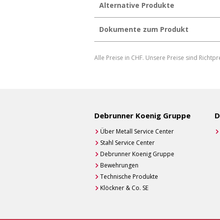
Alternative Produkte
Dokumente zum Produkt
17f64c92d239031c.pdf
Alle Preise in CHF. Unsere Preise sind Richtpr
Produktdatenblatt herunterladen
Produktdatenblatt individuell generi
Debrunner Koenig Gruppe
D
Über Metall Service Center
Stahl Service Center
Debrunner Koenig Gruppe
Bewehrungen
Technische Produkte
Klöckner & Co. SE