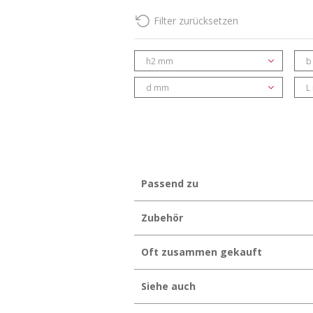
Filter zurücksetzen
eClass 10.1
35-02-01-90
UNSPSC 11.2
30102306
h2 mm
b
d mm
L
Passend zu
Zubehör
Oft zusammen gekauft
Siehe auch