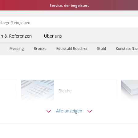
Service, der begeistert
n & Referenzen
Über uns
Messing
Bronze
Edelstahl Rostfrei
Stahl
Kunststoff u
Bleche
Alle anzeigen
Stangen