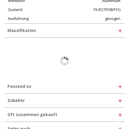
Werkstoff
Aluminium
Zustand
T6 (F27/F28/F31)
Ausführung
gezogen
Klassifikation
eClass 12.0
35-07-03-02
eClass 11.0
35-07-03-02
eClass 10.1
35-02-03-02
UNSPSC 11.2
30102406
Passend zu
Zubehör
Oft zusammen gekauft
Siehe auch