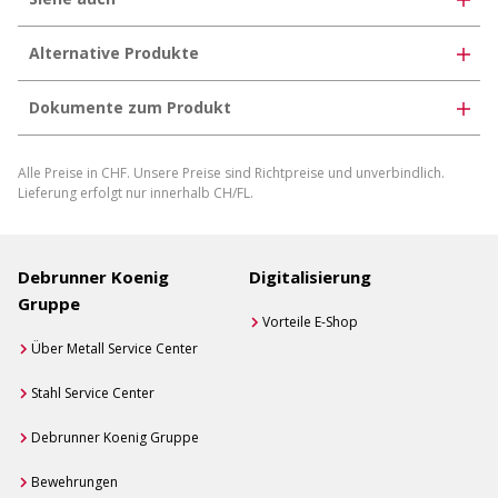
Alternative Produkte
Dokumente zum Produkt
Datenblatt DE
Alle Preise in CHF. Unsere Preise sind Richtpreise und unverbindlich.
Produktdatenblatt herunterladen
Lieferung erfolgt nur innerhalb CH/FL.
Produktdatenblatt individuell generieren
Debrunner Koenig
Digitalisierung
Gruppe
Vorteile E-Shop
Über Metall Service Center
Stahl Service Center
Debrunner Koenig Gruppe
Bewehrungen