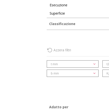
Esecuzione
Superficie
Classificazione
UNSPSC 11.2
30102506
eClass 12.0
35-07-01-03
Azzera filtri
eClass 11.0
35-07-01-03
eClass 10.1
35-02-05-02
t mm
t
b mm
K
Adatto per