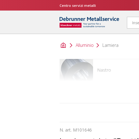
Centro servizi metalli
Alluminio
Lamiera
Nastro
Binario
N. art. M101646