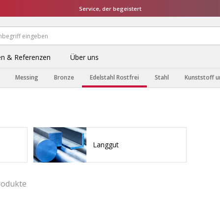
Service, der begeistert
n & Referenzen
Über uns
Messing
Bronze
Edelstahl Rostfrei
Stahl
Kunststoff u
Langgut
rodukte