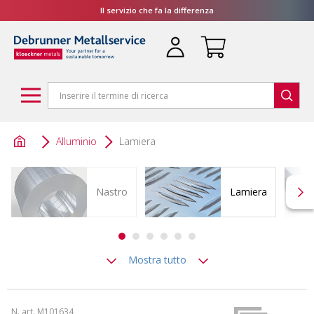
Il servizio che fa la differenza
Alluminio
Lamiera
Nastro
Lamiera
Mostra tutto
N. art. M101634