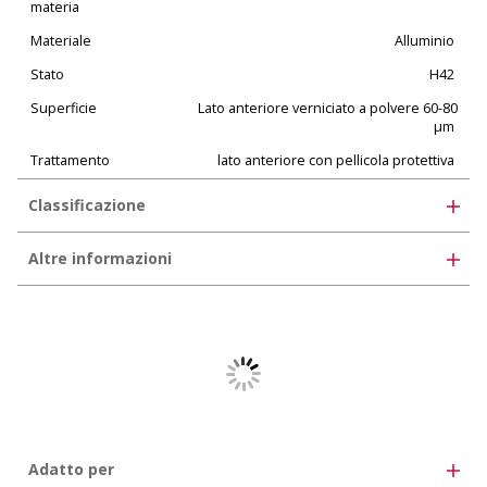
materia
Materiale
Alluminio
Stato
H42
Superficie
Lato anteriore verniciato a polvere 60-80
µm
Trattamento
lato anteriore con pellicola protettiva
Classificazione
UNSPSC 11.2
30102506
Altre informazioni
eClass 12.0
35-07-01-01
* Retro trafilato
eClass 11.0
35-07-01-01
eClass 10.1
35-02-05-01
Adatto per