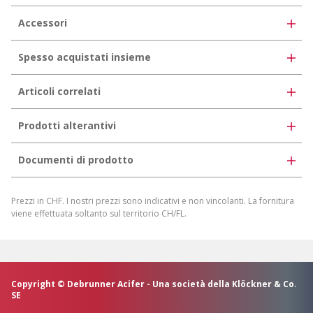
Accessori
Spesso acquistati insieme
Articoli correlati
Prodotti alterantivi
Documenti di prodotto
Pellicola di protezione
Prezzi in CHF. I nostri prezzi sono indicativi e non vincolanti. La fornitura
Scarica la scheda prodotto
viene effettuata soltanto sul territorio CH/FL.
Generare una scheda prodotto individuale
Copyright © Debrunner Acifer - Una società della Klöckner & Co.
SE