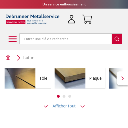
Un service enthousiasmant
Laiton
Tôle
Plaque
Afficher tout