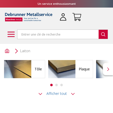
Un service enthousiasmant
Laiton
Tôle
Plaque
Afficher tout