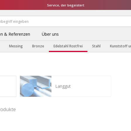
Service, der begeistert
n & Referenzen
Über uns
Messing
Bronze
Edelstahl Rostfrei
Stahl
Kunststoff u
Langgut
rodukte