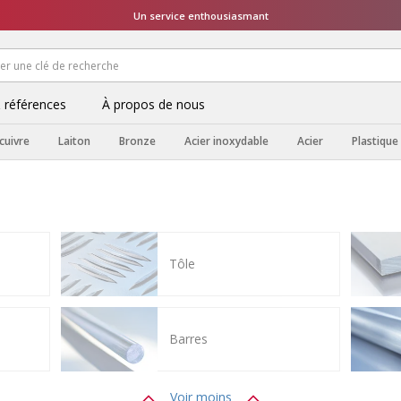
Un service enthousiasmant
& références
À propos de nous
cuivre
Laiton
Bronze
Acier inoxydable
Acier
Plastique
Tôle
Barres
Voir moins